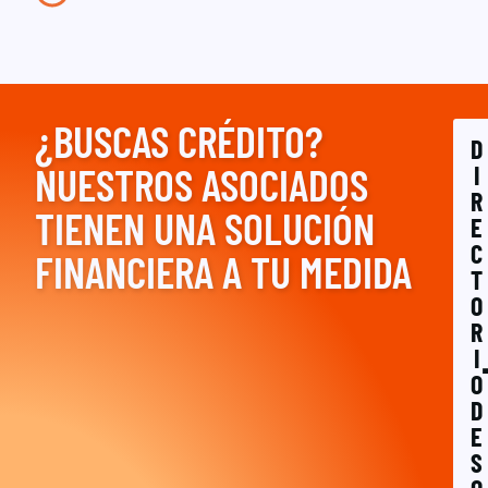
¿BUSCAS CRÉDITO?
D
NUESTROS ASOCIADOS
I
R
TIENEN UNA SOLUCIÓN
E
C
FINANCIERA A TU MEDIDA
T
O
R
I
O
D
E
S